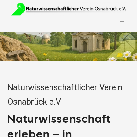
Zum
Search
Inhalt
for:
Search
springen
Naturwissenschaftlicher Verein
Osnabrück e.V.
Naturwissenschaft
erleben – in